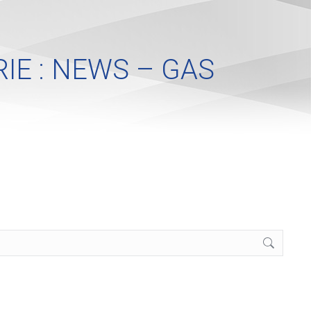
IE :
NEWS – GAS