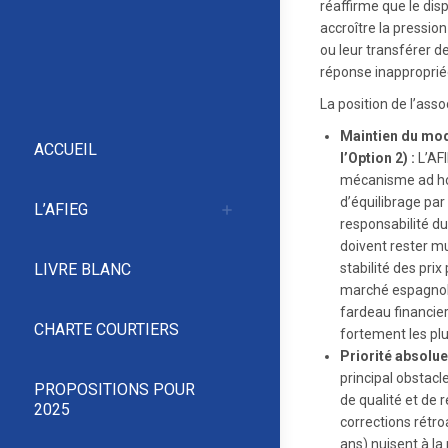
réaffirme que le dis
accroître la pressio
ou leur transférer 
réponse inapproprié
La position de l’asso
Maintien du mod
ACCUEIL
l’Option 2) :
L’AFI
mécanisme ad hoc
d’équilibrage pa
L’AFIEG
responsabilité du
doivent rester mu
stabilité des pri
LIVRE BLANC
marché espagnol 
fardeau financier
CHARTE COURTIERS
fortement les plu
Priorité absolue
principal obstacl
PROPOSITIONS POUR
de qualité et de 
2025
corrections rétro
ans) nuisent à la