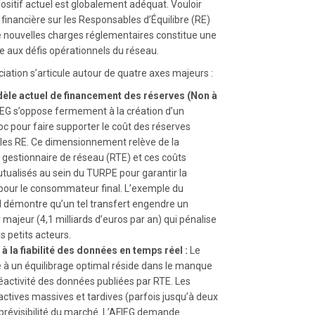
positif actuel est globalement adéquat. Vouloir
n financière sur les Responsables d’Équilibre (RE)
de nouvelles charges réglementaires constitue une
e aux défis opérationnels du réseau.
ciation s’articule autour de quatre axes majeurs :
èle actuel de financement des réserves (Non à
EG s’oppose fermement à la création d’un
 pour faire supporter le coût des réserves
r les RE. Ce dimensionnement relève de la
 gestionnaire de réseau (RTE) et ces coûts
tualisés au sein du TURPE pour garantir la
x pour le consommateur final. L’exemple du
démontre qu’un tel transfert engendre un
 majeur (4,1 milliards d’euros par an) qui pénalise
s petits acteurs.
 à la fiabilité des données en temps réel :
Le
e à un équilibrage optimal réside dans le manque
réactivité des données publiées par RTE. Les
actives massives et tardives (parfois jusqu’à deux
 prévisibilité du marché. L’AFIEG demande