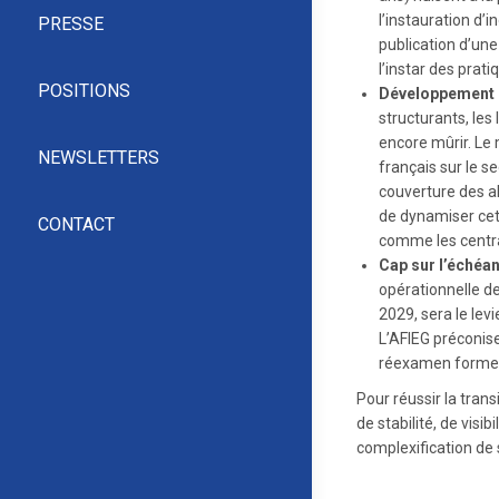
l’instauration d’
PRESSE
publication d’un
l’instar des prat
POSITIONS
Développement de
structurants, les
encore mûrir. Le
NEWSLETTERS
français sur le s
couverture des al
de dynamiser cette
CONTACT
comme les central
Cap sur l’échéan
opérationnelle de
2029, sera le levi
L’AFIEG préconise 
réexamen formel 
Pour réussir la tran
de stabilité, de visi
complexification de