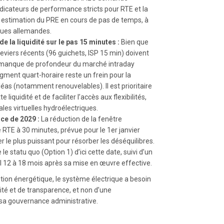
indicateurs de performance stricts pour RTE et la
e estimation du PRE en cours de pas de temps, à
iques allemandes.
 la liquidité sur le pas 15 minutes :
Bien que
 leviers récents (96 guichets, ISP 15 min) doivent
 manque de profondeur du marché intraday
egment quart-horaire reste un frein pour la
éas (notamment renouvelables). Il est prioritaire
 liquidité et de faciliter l’accès aux flexibilités,
es virtuelles hydroélectriques.
ce de 2029 :
La réduction de la fenêtre
 RTE à 30 minutes, prévue pour le 1er janvier
er le plus puissant pour résorber les déséquilibres.
le statu quo (Option 1) d’ici cette date, suivi d’un
12 à 18 mois après sa mise en œuvre effective.
sition énergétique, le système électrique a besoin
bilité et de transparence, et non d’une
 sa gouvernance administrative.