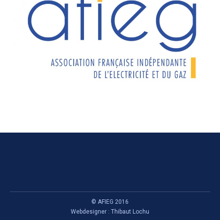
© AFIEG 2016
Webdesigner :
Thibaut Lochu