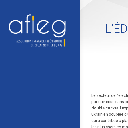
L’É
Le secteur de l’électr
par une crise sans p
double cocktail exp
ukrainien doublée d’u
qui a contribué à p
les plus chers en matie