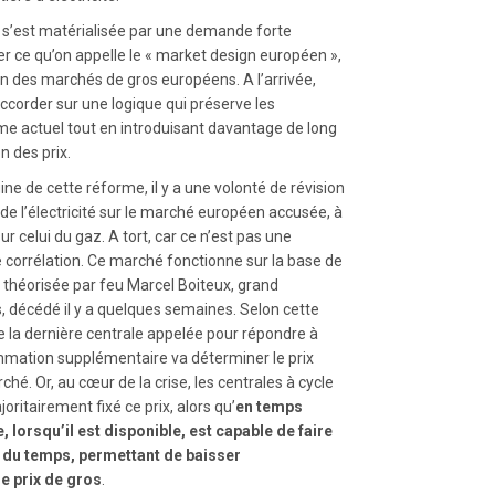
e s’est matérialisée par une demande forte
er ce qu’on appelle le « market design européen »,
ion des marchés de gros européens. A l’arrivée,
ccorder sur une logique qui préserve les
me actuel tout en introduisant davantage de long
n des prix.
ine de cette réforme, il y a une volonté de révision
de l’électricité sur le marché européen accusée, à
 sur celui du gaz. A tort, car ce n’est pas une
 corrélation. Ce marché fonctionne sur la base de
 théorisée par feu Marcel Boiteux, grand
, décédé il y a quelques semaines. Selon cette
e la dernière centrale appelée pour répondre à
mation supplémentaire va déterminer le prix
rché. Or, au cœur de la crise, les centrales à cycle
ritairement fixé ce prix, alors qu’
en temps
e, lorsqu’il est disponible, est capable de faire
% du temps, permettant de baisser
e prix de gros
.