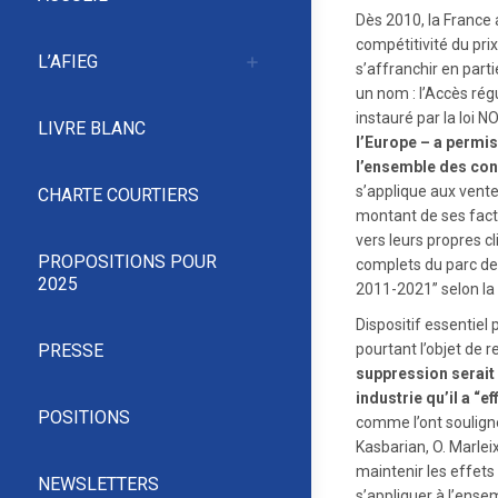
Dès 2010, la France 
compétitivité du p
L’AFIEG
s’affranchir en part
un nom : l’Accès régu
instauré par la loi 
LIVRE BLANC
l’Europe – a permis d
l’ensemble des con
s’applique aux vente
CHARTE COURTIERS
montant de ses fac
vers leurs propres cl
PROPOSITIONS POUR
complets du parc de p
2025
2011-2021” selon la
Dispositif essentiel
pourtant l’objet de 
PRESSE
suppression serait 
industrie qu’il a “e
POSITIONS
comme l’ont souligne
Kasbarian, O. Marlei
maintenir les effets 
NEWSLETTERS
s’appliquer à l’ense