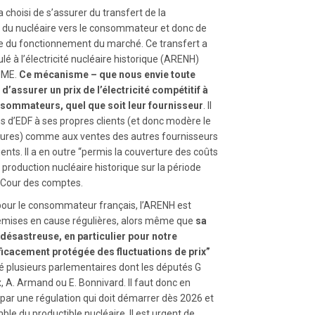
a choisi de s’assurer du transfert de la
rix du nucléaire vers le consommateur et donc de
ie du fonctionnement du marché. Ce transfert a
lé à l’électricité nucléaire historique (ARENH)
NOME.
Ce mécanisme – que nous envie toute
’assurer un prix de l’électricité compétitif à
sommateurs, quel que soit leur fournisseur
. Il
s d’EDF à ses propres clients (et donc modère le
tures) comme aux ventes des autres fournisseurs
ients. Il a en outre “permis la couverture des coûts
roduction nucléaire historique sur la période
 Cour des comptes.
 pour le consommateur français, l’ARENH est
remises en cause régulières, alors même que
sa
désastreuse, en particulier pour notre
fficacement protégée des fluctuations de prix”
́ plusieurs parlementaires dont les députés G
x, A. Armand ou E. Bonnivard. Il faut donc en
par une régulation qui doit démarrer dès 2026 et
mble du productible nucléaire. Il est urgent de