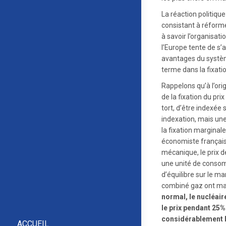
La réaction politiqu
consistant à réform
à savoir l’organisat
l’Europe tente de s’a
avantages du systè
terme dans la fixatio
Rappelons qu’à l’orig
de la fixation du prix 
tort, d’être indexée
indexation, mais une
la fixation marginale
économiste français
mécanique, le prix d
une unité de consom
d’équilibre sur le ma
combiné gaz ont majo
normal, le nucléair
le prix pendant 25
considérablement l
ACCUEIL