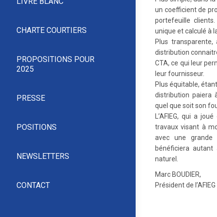
LIVRE BLANC
un coefficient de pr
portefeuille clients
CHARTE COURTIERS
unique et calculé à l
Plus transparente,
distribution connait
PROPOSITIONS POUR
CTA, ce qui leur per
2025
leur fournisseur.
Plus équitable, éta
distribution paier
PRESSE
quel que soit son fo
L’AFIEG, qui a jou
POSITIONS
travaux visant à mo
avec une grande s
bénéficiera autan
NEWSLETTERS
naturel.
Marc BOUDIER,
CONTACT
Président de l’AFIEG