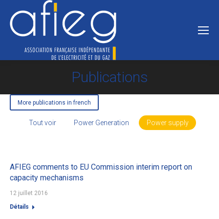
Publications
Vous êtes ici :
More publications in french
Tout voir
Power Generation
Power supply
AFIEG comments to EU Commission interim report on
capacity mechanisms
12 juillet 2016
Détails