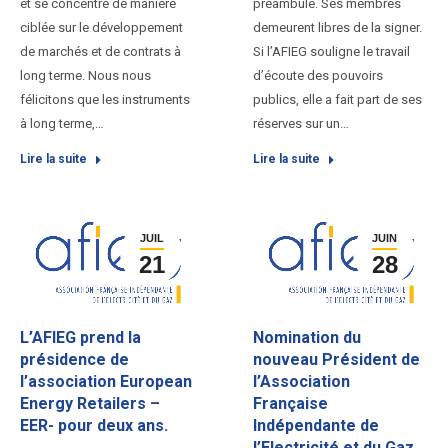
et se concentre de manière
préambule. Ses membres
ciblée sur le développement
demeurent libres de la signer.
de marchés et de contrats à
Si l’AFIEG souligne le travail
long terme. Nous nous
d’écoute des pouvoirs
félicitons que les instruments
publics, elle a fait part de ses
à long terme,…
réserves sur un…
Lire la suite
Lire la suite
JUIL
JUIN
21
28
L’AFIEG prend la
Nomination du
présidence de
nouveau Président de
l’association European
l’Association
Energy Retailers –
Française
EER- pour deux ans.
Indépendante de
l’Electricité et du Gaz