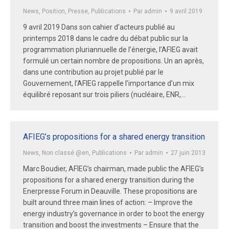
News
,
Position
,
Presse
,
Publications
Par
admin
9 avril 2019
9 avril 2019 Dans son cahier d’acteurs publié au
printemps 2018 dans le cadre du débat public sur la
programmation pluriannuelle de l’énergie, l’AFIEG avait
formulé un certain nombre de propositions. Un an après,
dans une contribution au projet publié par le
Gouvernement, l’AFIEG rappelle l’importance d’un mix
équilibré reposant sur trois piliers (nucléaire, ENR,…
AFIEG’s propositions for a shared energy transition
News
,
Non classé @en
,
Publications
Par
admin
27 juin 2013
Marc Boudier, AFIEG’s chairman, made public the AFIEG’s
propositions for a shared energy transition during the
Enerpresse Forum in Deauville. These propositions are
built around three main lines of action: – Improve the
energy industry’s governance in order to boot the energy
transition and boost the investments – Ensure that the